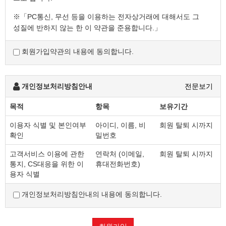
※「PC통신, 무선 등을 이용하는 전자상거래에 대해서도 그
성질에 반하지 않는 한 이 약관을 준용합니다.」
회원가입약관의 내용에 동의합니다.
제2조 정의
"몰" 이란 "회사"가 재화 또는 용역(이하 "재화 등" 이라 함)
을 이용자에게 제공하기 위하여 컴퓨터등 정보통신설비를
개인정보처리방침안내
전문보기
이용하여 재화 등을 거래할 수 있도록 설정한 가상의
영업장을 말하며, 아울러 사이버몰을 운영하는 사업자의
목적
항목
보유기간
의미로도 사용합니다.
이용자 식별 및 본인여부
아이디, 이름, 비
회원 탈퇴 시까지
"이용자"란 "몰"에 접속하여 이 약관에 따라 "몰"이
확인
밀번호
제공하는 서비스를 받는 회원 및 비회원을 말합니다.
'회원'이라 함은 “몰”에 회원등록을 한 자로서, 계속적으로
고객서비스 이용에 관한
연락처 (이메일,
회원 탈퇴 시까지
"몰"이 제공하는 서비스를 이용할 수 있는 자를 말합니다.
통지, CS대응을 위한 이
휴대전화번호)
'비회원'이라 함은 회원에 가입하지 않고 "몰"이 제공하는
용자 식별
서비스를 이용하는 자를 말합니다.
개인정보처리방침안내의 내용에 동의합니다.
제3조 약관 등의 명시와 설명 및 개정
"몰"은 이 약관의 내용과 상호 및 대표자 성명, 영업소