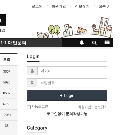
로그인
회원가입
정보찾기
접속 8
매입
입
1:1 매입문의
Login
조회
3507
5996
8582
Login
6758
자동로그인
회원가입
|
정보찾기
로그인없이 문의작성가능
17034
33
Category