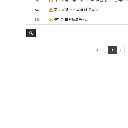
레노버 아이디어 패드 S540 매입 문의드립니다.
338
+
중고 불량 노트북 매입 문의
337
+
1
밧데리 불량노트북
336
+
2
1
2