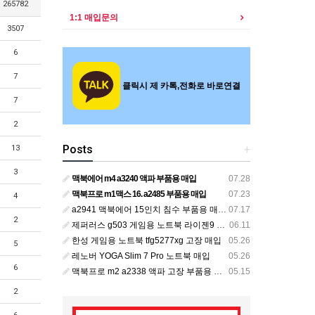
265782
1:1 매입문의
3507
6
7
클릭시 제 카톡,전화로 바로연결
7
2
Posts
+
13
3
맥북에어 m4 a3240 액파 부품용 매입
07.28
맥북프로 m1맥스 16. a2485 부품용 매입
07.23
4
a2941 맥북에어 15인치 침수 부품용 매입 m2
07.17
2
제퍼러스 g503 게임용 노트북 라이젠9 고장매입
06.11
한성 게임용 노트북 tfg5277xg 고장 매입
05.26
5
레노버 YOGA Slim 7 Pro 노트북 매입
05.26
6
맥북프로 m2 a2338 액파 고장 부품용 매입
05.15
2