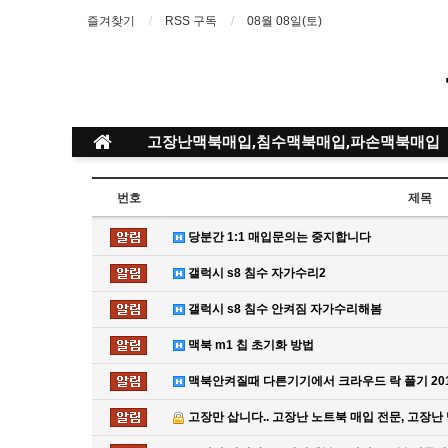
즐겨찾기
RSS 구독
08월 08일(토)
고장난맥북매입,침수맥북매입,파손맥북매입
번호
제목
당분간 1:1 매입문의는 중지합니다
갤럭시 s8 침수 자가수리2
갤럭시 s8 침수 안켜짐 자가수리해봄
맥북 m1 칩 초기화 방법
맥북안켜질때 다른기기에서 크라우드 락 풀기 20
고장만 삽니다.. 고장난 노트북 매입 전문, 고장난