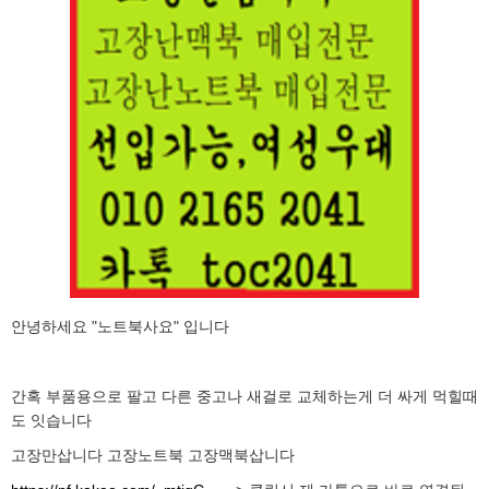
안녕하세요 "노트북사요" 입니다
간혹 부품용으로 팔고 다른 중고나 새걸로 교체하는게 더 싸게 먹힐때
도 잇습니다
고장만삽니다 고장노트북 고장맥북삽니다