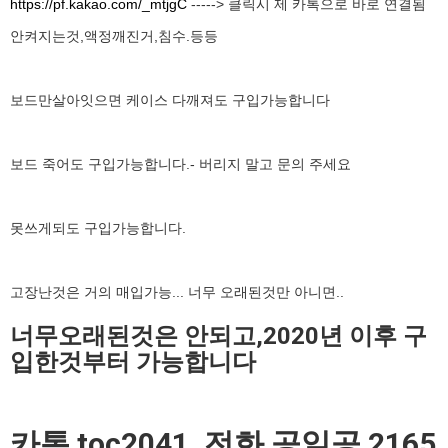
https://pf.kakao.com/_mtjgC
-----> 클릭시 제 카톡으로 바로 연결됨
안켜지는것,액정깨진거,침수.등등
보드만살아잇으면 케이스 다깨져도 구입가능합니다
보드 죽어도 구입가능합니다.- 버리지 말고 문의 주세요
못쓰게되도 구입가능합니다.
고장난것은 거의 매입가능... 너무 오래된것만 아니면..
너무오래된것은 안되고,2020년 이후 구
입한것부터 가능합니다
카톡 toc2041 ,전화 공일공 2165