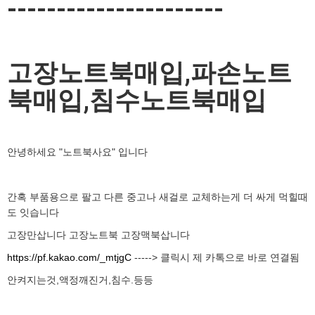
----------------------
고장노트북매입,파손노트
북매입,침수노트북매입
안녕하세요 "노트북사요" 입니다
간혹 부품용으로 팔고 다른 중고나 새걸로 교체하는게 더 싸게 먹힐때
도 잇습니다
고장만삽니다 고장노트북 고장맥북삽니다
https://pf.kakao.com/_mtjgC
-----> 클릭시 제 카톡으로 바로 연결됨
안켜지는것,액정깨진거,침수.등등