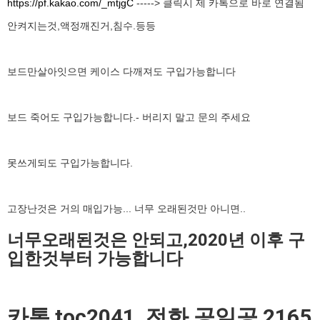
https://pf.kakao.com/_mtjgC
-----> 클릭시 제 카톡으로 바로 연결됨
안켜지는것,액정깨진거,침수.등등
보드만살아잇으면 케이스 다깨져도 구입가능합니다
보드 죽어도 구입가능합니다.- 버리지 말고 문의 주세요
못쓰게되도 구입가능합니다.
고장난것은 거의 매입가능... 너무 오래된것만 아니면..
너무오래된것은 안되고,2020년 이후 구
입한것부터 가능합니다
카톡 toc2041 ,전화 공일공 2165